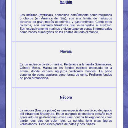
Mejillón
Los mitílidos (Mytilidae), conocidos comúnmente como mejillones
o choros (en América del Sur), son una familia de moluscos
bivalvos de gran interés económico y gastronómico. Como otros
bivalvos, son animales filtradores que viven fijados al sustrato.
Son exclusivamente marinos y viven tanto en zonas intermareales
como zonas sumergidas de las costas de todo el mundo.
Navaja
Es un molusco bivalvo marino. Pertenece a la familia Solenaceae.
Género Ensis. Habita en los fondos marinos enterrada en la
arena, donde excava agujeros verticales hondos. La parte
superior de estos agujeros tiene forma de ocho. Prefieren fondos
de poca profundidad.
Nécora
La nécora (Necora puber) es una especie de crustáceo decápodo
del infraorden Brachyura. Es un cangrejo de mediano tamaño muy
apreciado en gastronomía.Posee una concha hexagonal de color
pardo, dos ojos de color rojo. La concha tiene unas ligeras
vellosidades. Tiene cinco pares de patas y dos pinzas.