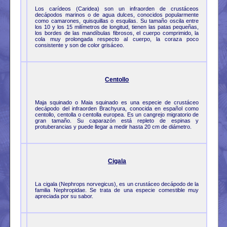
Los carídeos (Caridea) son un infraorden de crustáceos
decápodos marinos o de agua dulces, conocidos popularmente
como camarones, quisquillas o esquilas. Su tamaño oscila entre
los 10 y los 15 milímetros de longitud, tienen las patas pequeñas,
los bordes de las mandíbulas fibrosos, el cuerpo comprimido, la
cola muy prolongada respecto al cuerpo, la coraza poco
consistente y son de color grisáceo.
Centollo
Maja squinado o Maia squinado es una especie de crustáceo
decápodo del infraorden Brachyura, conocida en español como
centollo, centolla o centolla europea. Es un cangrejo migratorio de
gran tamaño. Su caparazón está repleto de espinas y
protuberancias y puede llegar a medir hasta 20 cm de diámetro.
Cigala
La cigala (Nephrops norvegicus), es un crustáceo decápodo de la
familia Nephropidae. Se trata de una especie comestible muy
apreciada por su sabor.